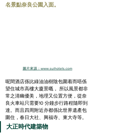
名景點奈良公園入面。
圖片來源：www.suihotels.com
呢間酒店係比綠油油樹陰包圍着而唔係
望住城市高樓大廈景嘅， 所以風景都非
常之清幽優美，地理又位置方便，從奈
良火車站只需要10 分鐘步行路程隨即到
達。而且四周附近亦都係比世界遺產包
圍住，春日大社、興福寺、東大寺等。
大正時代建築物