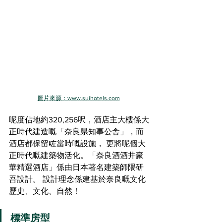
圖片來源：www.suihotels.com
呢度佔地約320,256呎，酒店主大樓係大
正時代建造嘅「奈良県知事公舎」，而
酒店都保留咗當時嘅設施， 更將呢個大
正時代嘅建築物活化。「奈良酒酒井豪
華精選酒店」係由日本著名建築師隈研
吾設計。 設計理念係建基於奈良嘅文化
歷史、文化、自然！
標準房型