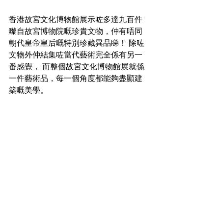
香港故宮文化博物館展示咗多達九百件
嚟自故宮博物院嘅珍貴文物，仲有唔同
朝代皇帝皇后嘅特別珍藏異品睇！ 除咗
文物外仲結集咗當代藝術完全係有另一
番感覺， 而整個故宮文化博物館展就係
一件藝術品，每一個角度都能夠盡顯建
築嘅美學。