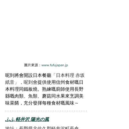
圖片來源：
www.fufujapan.jp
呢到將會開設日本餐廳
「日本料理 赤坂
紙音」，呢到會
提供使用信州食材嘅日
本料理同鐵板燒。熟練嘅廚師使用長野
縣嘅肉類、魚類、蘑菇同水果來烹調美
味菜餚，充分發揮每種食材嘅風味～
ふふ 軽井沢 陽光の風
地址：長野県北佐久郡軽井沢町長倉