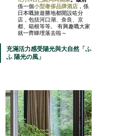
係一個
小型奢侈品牌酒店
，係
日本嘅旅遊勝地都開設咗分
店，包括河口湖、奈良、京
都、箱根等等。 有興趣嘅大家
就一齊睇埋落去啦～
充滿活力感受陽光與大自然
「ふ
ふ 陽光の風
」