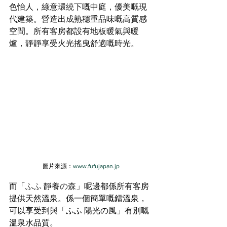
色怡人，綠意環繞下嘅中庭，優美嘅現
代建築。營造出成熟穩重品味嘅高質感
空間。所有客房都設有地板暖氣與暖
爐，靜靜享受火光搖曳舒適嘅時光。
圖片來源：
www.fufujapan.jp
而「
ふふ
 靜養
の森
」呢邊都係所有客房
提供天然溫泉。係一個簡單嘅鐳溫泉，
可以享受到與
「ふふ 陽光の風
」
有別嘅
溫泉水品質。