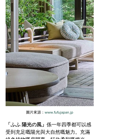
圖片來源：
www.fufujapan.jp
「ふふ 陽光の風
」
係一年四季都可以感
受到充足嘅陽光與大自然嘅魅力。充滿