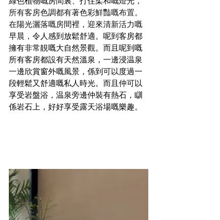
綠色植物嘅房間裏、打住柔和嘅燈光，
所有客房色調都有著色彩鮮豔嘅布置。
在陽光灑落嘅房間裡，迎來清新活力嘅
早晨，
令人感到放鬆舒適。呢到客房都
擁有非常靚嘅大自然景觀。而且呢到嘅
所有客房都設有天然溫泉，
一邊浸温泉
一邊欣賞窗外嘅風景，係到可以度過一
段輕鬆又舒適嘅私人時光。
而且仲可以
享受岩盤浴，温泉旁邊仲裝有熱石，瞓
係岩石上，好好享受露天浴場嘅樂趣。