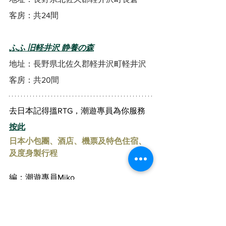
客房：共24間
ふふ 旧軽井沢 静養の森
地址：長野県北佐久郡軽井沢町軽井沢
客房：共20間
去日本記得搵RTG，潮遊專員為你服務 
按此
日本小包團、酒店、機票及特色住宿、
及度身製行程
編：潮遊專員Miko
潮遊輕井澤
遊日情報
酒店快訊