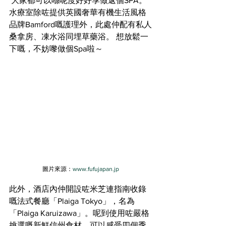
 大家都可以喺呢度好好享做返個SPA。
水療室除咗提供英國奢華有機生活風格
品牌Bamford嘅護理外，此處仲配有私人
桑拿房、凍水浴同埋草藥浴。 想放鬆一
下嘅，不妨嚟做個Spa啦～
圖片來源：
www.fufujapan.jp
此外，酒店內仲開設咗米芝連指南收錄
嘅法式餐廳「Plaiga Tokyo」，名為
「Plaiga Karuizawa」。呢到使用咗嚴格
挑選嘅新鮮信州食材，可以感受四個季