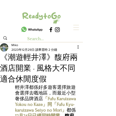
Miko
2023年12月29日
讀畢需時 2 分鐘
《潮遊輕井澤》馥府兩
酒店開業 · 風格大不同
適合休閒度假
輕井澤都係好多遊客選擇旅遊
會選擇去嘅地區，而最近小型
奢侈品牌酒店
「Fufu Karuizawa 
Yokou no Kaze」同「Fufu Kyu-
karuizawa Seiyo no Mori」
都係
12月24日已經同時開業
。
馥府