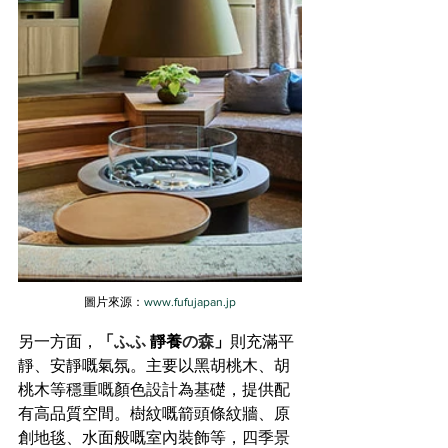
圖片來源：
www.fufujapan.jp
另一方面，
「
ふふ
 靜養
の森
」
則充滿平
靜、安靜嘅氣氛。主要以黑胡桃木、胡
桃木等
穩重嘅
顏色
設計
為基礎，提供配
有高品質空間。樹紋嘅箭頭條紋牆、原
創地毯、水面般嘅室內裝飾等，
四季景