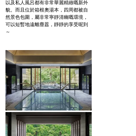
以及私人風呂都有非常華麗精緻嘅新外
貌。而且位於箱根奧湯本，四周都被自
然景色包圍，屬非常寧靜清幽嘅環境，
可以短暫地遠離塵囂，靜靜的享受呢到
～