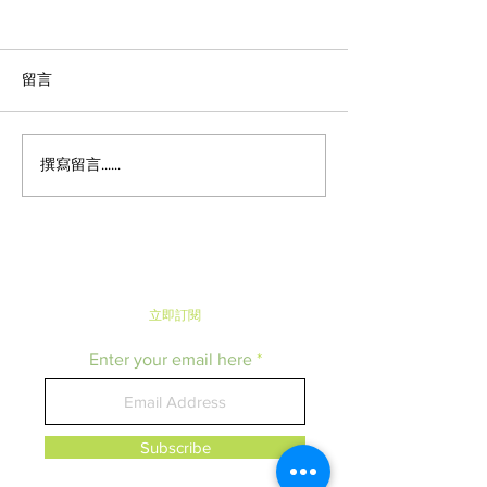
留言
撰寫留言......
《潮遊東京》Pastel表參道
《日本便利店快訊》
x 祇園辻利 · 聯乘推出限時
Mart推出超可
商品 · 超人氣布丁新口味
奶油車輪餅 · 
紙
立即​訂閱
Enter your email here
Subscribe