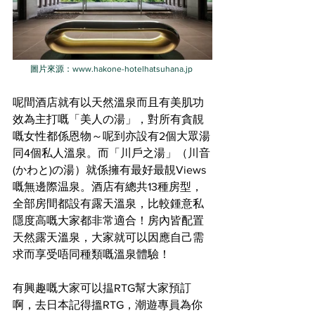
圖片來源：www.hakone-hotelhatsuhana.jp
呢間酒店就有以天然溫泉而且有美肌功
效為主打嘅「美人の湯」，對所有貪靚
嘅女性都係恩物～呢到亦設有2個大眾湯
同4個私人溫泉。而「川戶之湯」（川音
(かわと)の湯）就係擁有最好最靚Views
嘅無邊際温泉。酒店有總共13種房型，
全部房間都設有露天溫泉，比較鍾意私
隱度高嘅大家都非常適合！房內皆配置
天然露天溫泉，大家就可以因應自己需
求而享受唔同種類嘅溫泉體驗！
有興趣嘅大家可以揾RTG幫大家預訂
啊，去日本記得搵RTG，潮遊專員為你