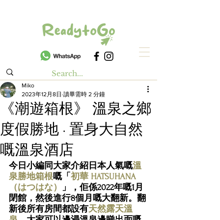
Miko
2023年12月8日
讀畢需時 2 分鐘
《潮遊箱根》 溫泉之鄉
度假勝地 · 置身大自然
嘅溫泉酒店
今日小編同大家介紹日本人氣嘅
溫
泉勝地箱根
嘅「
初華 HATSUHANA 
（はつはな）
」，佢係2022年嘅1月
閉館，然後進行8個月嘅大翻新。翻
新後所有房間都設有
天然露天溫
泉
，大家可以邊浸溫泉邊睇出面嘅