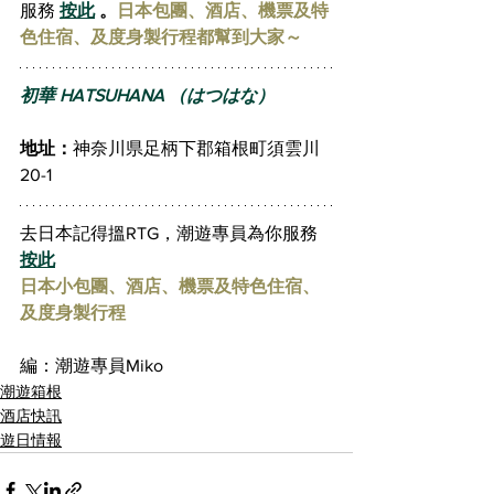
服務 
按此
 。
日本包團、酒店、機票及特
色住宿、及度身製行程都幫到大家～
初華 HATSUHANA （はつはな）
地址：
神奈川県足柄下郡箱根町須雲川
20-1
去日本記得搵RTG，潮遊專員為你服務 
按此
日本小包團、酒店、機票及特色住宿、
及度身製行程
編：潮遊專員Miko
潮遊箱根
酒店快訊
遊日情報