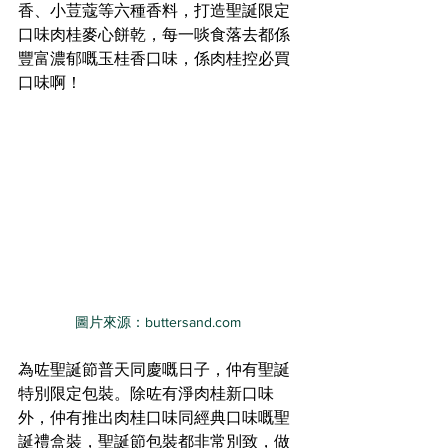
香、小荳蔻等六種香料，打造聖誕限定
口味肉桂麥心餅乾，每一啖食落去都係
豐富濃郁嘅玉桂香口味，係肉桂控必買
口味啊！
圖片來源：buttersand.com
為咗聖誕節普天同慶嘅日子，仲有聖誕
特別限定包裝。除咗有淨肉桂新口味
外，仲有推出肉桂口味同經典口味嘅聖
誕禮盒裝，聖誕節包裝都非常別致，做