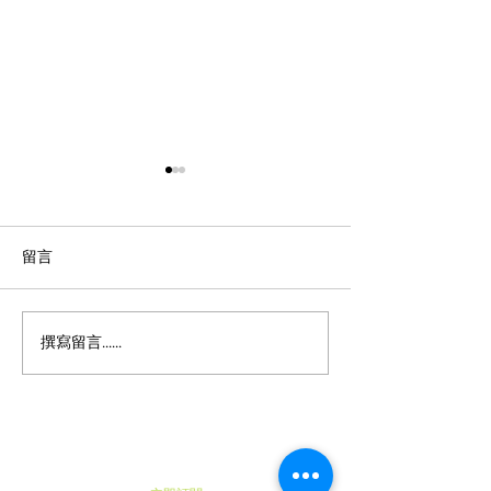
留言
撰寫留言......
《潮遊東京》Pastel表參道
《日本便利店快訊》
x 祇園辻利 · 聯乘推出限時
Mart推出超可
商品 · 超人氣布丁新口味
奶油車輪餅 · 
紙