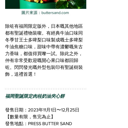
圖片來源：buttersand.com
除咗有福岡限定版外，日本嘅其他地區
都有聖誕禮物裝㗎。有經典牛油口味同
冬季甘王士多啤梨口味製成嘅士多啤梨
牛油焦糖口味，甜味中帶有濃鬱嘅朱古
力香味，都值得買嚟一試。除此之外，
仲有非常受歡迎嘅開心果口味都回歸
咗。閃閃發光嘅外型包裝印有聖誕樹裝
飾，送禮首選！
福岡聖誕限定肉桂奶油夾心餅
發售日期：2023年11月1日〜12月25日
【數量有限，售完為止】
發售地點：PRESS BUTTER SAND 