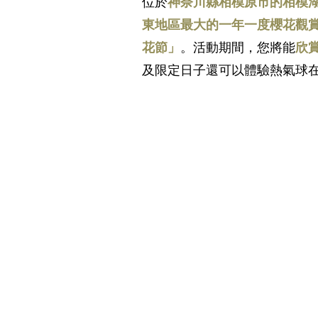
位於
神奈川縣相模原市的相模
東地區最大的一年一度櫻花觀
日本便利店快訊
時尚
日
花節」
。活動期間，您將能
欣賞
及限定日子還可以體驗熱氣球