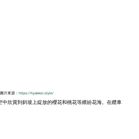
圖片來源：
https://hyakkei.style/
空中欣賞到斜坡上綻放的櫻花和桃花等繽紛花海。在纜車