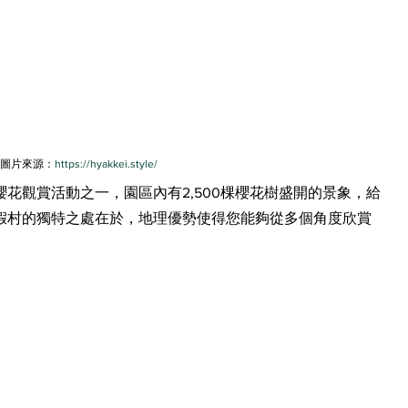
圖片來源：
https://hyakkei.style/
花觀賞活動之一，園區內有2,500棵櫻花樹盛開的景象，給
假村的獨特之處在於，地理優勢使得您能夠從多個角度欣賞