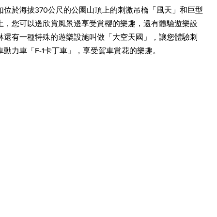
位於海拔370公尺的公園山頂上的刺激吊橋
「
風天
」和巨型
上，您可以邊欣賞風景邊享受賞櫻的樂趣，還有體驗遊樂設
林還有一種特殊的遊樂設施叫做「大空天國」，讓您體驗刺
動力車「F-1卡丁車」，享受駕車賞花的樂趣。