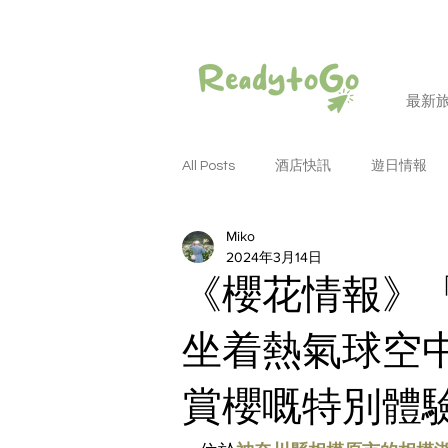
最新
All Posts
酒店快訊
遊日情報
Miko
潮遊和歌山
潮遊大阪
潮
2024年3月14日
《櫻花情報》「
潮遊名古屋
潮遊德島
潮
坐着熱氣球空中
賞櫻嘅特別體
潮遊四國
潮遊岡山
潮遊