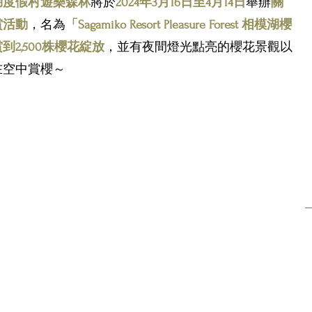
湖度假村遊樂森林
將於
2024年3月16日至4月14日
舉辦
關
賞活動
，名為
「Sagamiko Resort Pleasure Forest 相模湖櫻
本血拼之選
潮遊首爾
到2,500株櫻花綻放
，並有夜間燈光點亮的櫻花景觀以
在空中賞櫻～