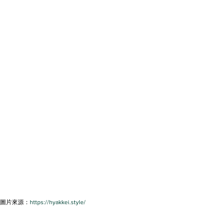
圖片來源：
https://hyakkei.style/