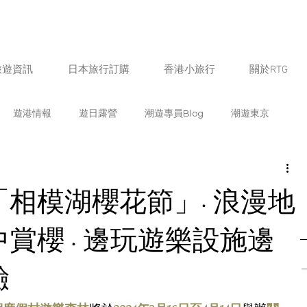
旅遊資訊
日本旅行訂購
香港小旅行
關於RTG
遊港情報
遊日露營
潮遊專員Blog
潮遊東京
遊福岡
潮遊北海道
潮遊鹿兒島
潮遊京都
相模湖櫻花節」· 浪漫地
遊愛知
潮遊新潟
潮遊山梨
潮遊奈良
潮遊宮崎
賞櫻 · 邊玩遊樂設施邊
驗
熊本
潮遊石川
潮遊佐賀
日本飲食情報
生活