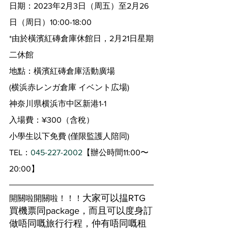
日期：2023年2月3日（周五）至2月26
日（周日）10:00-18:00
*由於橫濱紅磚倉庫休館日，2月21日星期
二休館
地點：橫濱紅磚倉庫活動廣場
(横浜赤レンガ倉庫 イベント広場)
神奈川県横浜市中区新港1-1
入場費：¥300（含稅）
小學生以下免費 (僅限監護人陪同)
TEL：
045-227-2002
【辦公時間11:00〜
20:00】
大家可以揾RTG
開關啦開關啦！！！
買機票同package，而且可以度身訂
做唔同嘅旅行行程，仲有唔同嘅租