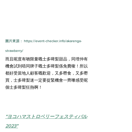
圖片來源： https://event-checker.info/akarenga-
strawberry/
而且呢度有啲限量嘅士多啤梨甜品，同埋仲有
機會試到唔同牌子嘅士多啤梨係免費㗎！所以
都好受當地人顧客嘅歡迎，又多嘢食，又多嘢
買，士多啤梨迷一定要捉緊機會一齊嚟感受呢
個士多啤梨狂熱啊！
“ヨコハマストロベリーフェスティバル
2023”