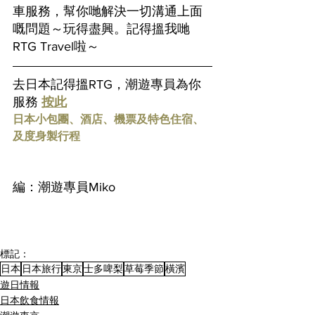
車服務，幫你哋解決一切溝通上面
嘅問題～玩得盡興。記得搵我哋
RTG Travel啦～
去日本記得搵RTG，潮遊專員為你
服務 
按此
日本小包團、酒店、機票及特色住宿、
及度身製行程
編：潮遊專員Miko
標記：
日本
日本旅行
東京
士多啤梨
草莓季節
橫濱
遊日情報
日本飲食情報