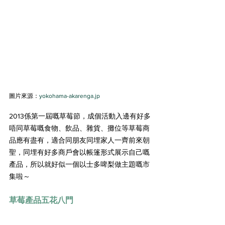
圖片來源：
yokohama-akarenga.jp
2013係第一屆嘅草莓節，成個活動入邊有好多
唔同草莓嘅食物、飲品、雜貨、攤位等草莓商
品應有盡有，適合同朋友同埋家人一齊前來朝
聖，同埋有好多商戶會以帳篷形式展示自己嘅
產品，所以就好似一個以士多啤梨做主題嘅市
集啦～
草莓產品五花八門