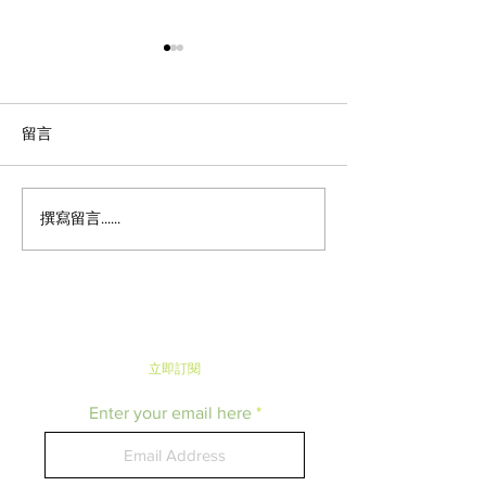
留言
撰寫留言......
《潮遊東京》Pastel表參道
《日本便利店快訊》
x 祇園辻利 · 聯乘推出限時
Mart推出超可
商品 · 超人氣布丁新口味
奶油車輪餅 · 
紙
立即​訂閱
Enter your email here