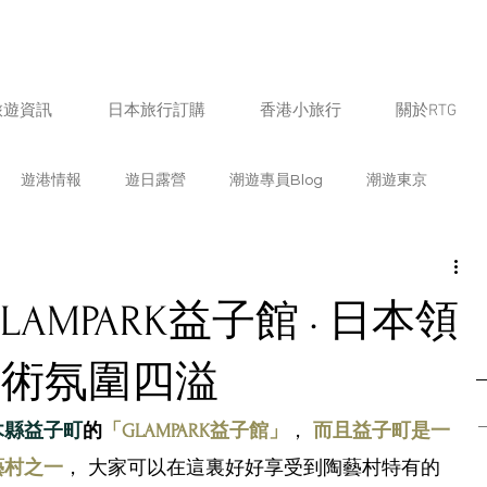
旅遊資訊
日本旅行訂購
香港小旅行
關於RTG
遊港情報
遊日露營
潮遊專員Blog
潮遊東京
遊福岡
潮遊北海道
潮遊鹿兒島
潮遊京都
AMPARK益子館 · 日本領
遊愛知
潮遊新潟
潮遊山梨
潮遊奈良
潮遊宮崎
 藝術氛圍四溢
木縣益子町
的
「GLAMPAR
K
益子館
」
， 
而且益子町是一
熊本
潮遊石川
潮遊佐賀
日本飲食情報
生活
藝村之一
， 大家可以在這裏好好享受到陶藝村特有的