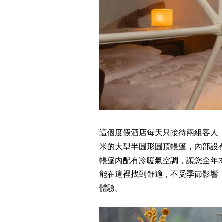
這個度假酒店每天只接待兩組客人
米的大型半圓形圓頂帳篷，內部設
帳篷內配有冷暖氣空調，讓您全年
能在這裡找到舒適，不受季節影響
體驗。