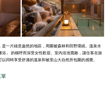
，是一片綠意盎然的地區，周圍被森林和田野環繞。溫泉水
膚浴」 的稱呼而深受女性歡迎。室內浴池寬敞，讓住客在旅
可以同時享受舒適的溫泉和被里山大自然所包圍的感覺。
菜單