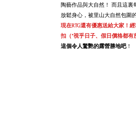
陶藝作品與大自然！ 而且這裏
日本便利店快訊
時尚
日
放鬆身心，被里山大自然包圍
現在RTG還有優惠送給大家！經
扣（*視乎日子、假日價格都有
這個令人驚艷的露營勝地吧
！