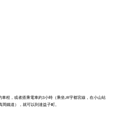
的車程，或者搭乘電車約3小時（乘坐JR宇都宮線，在小山站
乘真岡鐵道），就可以到達益子町。