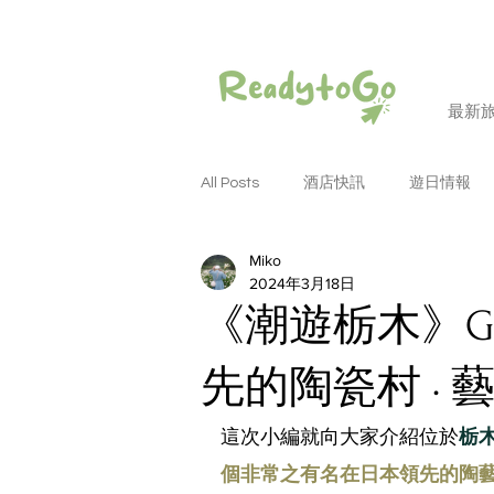
最新
All Posts
酒店快訊
遊日情報
Miko
潮遊和歌山
潮遊大阪
潮
2024年3月18日
《潮遊栃木》GL
潮遊名古屋
潮遊德島
潮
先的陶瓷村 ·
這次小編就向大家介紹位於
栃
潮遊四國
潮遊岡山
潮遊
個非常之有名在日本領先的陶