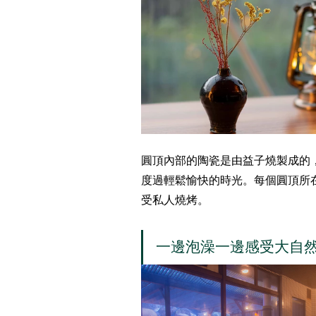
圓頂內部的陶瓷是由益子燒製成的
度過輕鬆愉快的時光。每個圓頂所
受私人燒烤。
一邊泡澡一邊感受大自