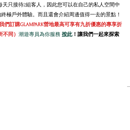
每天只接待2組客人，因此您可以在自己的私人空間中
本血拼之選
潮遊首爾
的終極戶外體驗。而且還會介紹周邊值得一去的景點！
我們訂購GLAMPARK營地最高可享有九折優惠的專享折
所不同）
潮遊專員為你服務 
按此
！
讓我們一起來探索