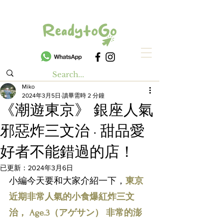
Miko
2024年3月5日
讀畢需時 2 分鐘
《潮遊東京》 銀座人氣
邪惡炸三文治 · 甜品愛
好者不能錯過的店！
已更新：
2024年3月6日
小編今天要和大家介紹一下，
東京
近期非常人氣的小食爆紅炸三文
治， Age.3（アゲサン） 非常的澎