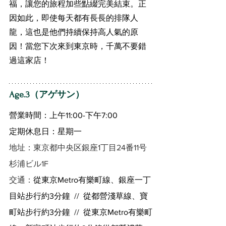
福，讓您的旅程加些點綴完美結束。正
因如此，即使每天都有長長的排隊人
龍，這也是他們持續保持高人氣的原
因！當您下次來到東京時，千萬不要錯
過這家店！
Age.3（アゲサン）
營業時間：上午11:00-下午7:00
定期休息日：星期一
地址：東京都中央区銀座1丁目24番11号 
杉浦ビル1F
交通：
從東京Metro有樂町線、銀座一丁
目站步行約3分鐘  //  從都營淺草線、寶
町站步行約3分鐘  //  從東京Metro有樂町