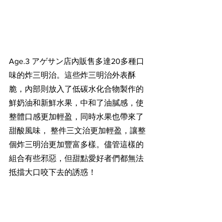
Age.3 アゲサン店內販售多達20多種口
味的炸三明治。這些炸三明治外表酥
脆，內部則放入了低碳水化合物製作的
鮮奶油和新鮮水果，中和了油膩感，使
整體口感更加輕盈，同時水果也帶來了
甜酸風味， 整件三文治更加輕盈，讓整
個炸三明治更加豐富多樣。儘管這樣的
組合有些邪惡，但甜點愛好者們都無法
抵擋大口咬下去的誘惑！