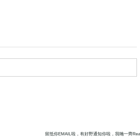
×
《潮遊東京》Pastel表參道 x 祇園辻
· 高
利 · 聯乘推出限時商品 · 超人氣布丁
價
新口味
​留抵你EMAIL啦，有好野通知你啦，我哋一齊Read