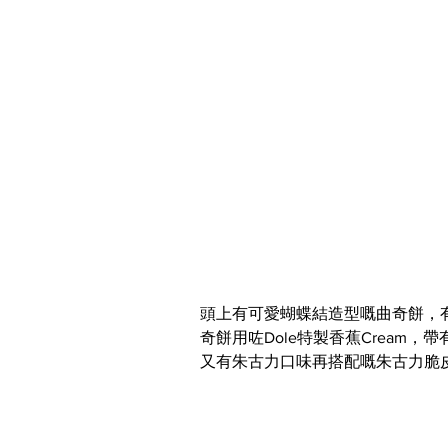
頭上有可愛蝴蝶結造型嘅曲奇餅，
奇餅用咗Dole特製香蕉Cream
又有朱古力口味再搭配嘅朱古力脆