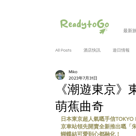
最新
All Posts
酒店快訊
遊日情報
Miko
潮遊和歌山
潮遊大阪
潮
2023年7月31日
《潮遊東京》東京
潮遊名古屋
潮遊德島
潮
萌蕉曲奇
日本東京超人氣嘅手信TOKYO
潮遊四國
潮遊岡山
潮遊
京車站領先開賣全新推出嘅「
蝴蝶結可愛到心都融化！