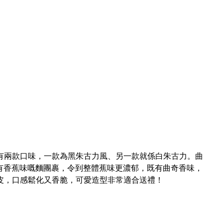
有兩款口味，一款為黑朱古力風、另一款就係白朱古力。曲
，帶有香蕉味嘅麵團裹，令到整體蕉味更濃郁，既有曲奇香味，
皮，口感鬆化又香脆，可愛造型非常適合送禮！