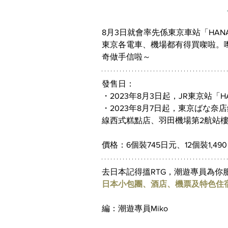
8月3日就會率先係東京車站
「HAN
東京各電車、機場都有得買㗎啦。嚟
奇做手信啦～
發售日：
・2023年8月3日起，JR東京站「HANAGAT
・2023年8月7日起，東京ばな奈店鋪、
線西式糕點店、羽田機場第2航站樓
價格：6個裝745日元、12個裝1,49
去日本記得搵RTG，潮遊專員為你服
日本小包團、酒店、機票及特色住
編：潮遊專員Miko