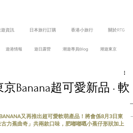
旅遊資訊
日本旅行訂購
香港小旅行
關於RTG
遊港情報
遊日露營
潮遊專員Blog
潮遊東京
遊福岡
潮遊北海道
潮遊鹿兒島
潮遊京都
Banana超可愛新品 · 軟
遊愛知
潮遊新潟
潮遊山梨
潮遊奈良
潮遊宮崎
 BANANA又再推出超可愛軟萌產品！將會係8月3日東
熊本
潮遊石川
潮遊佐賀
日本飲食情報
生活
朱古力蕉曲奇」共兩款口味，肥嘟嘟嘅小蕉仔形狀加上