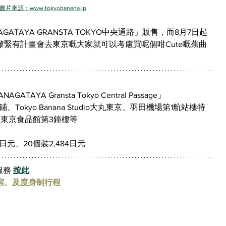
圖片來源：www.tokyobanana.jp
AGATAYA GRANSTA TOKYO中央通路
」販售，而8月7日起
緊有計畫會去東京嘅大家就可以考慮買呢個咁Cute嘅蕉曲
AYA Gransta Tokyo Central Passage」
Tokyo Banana Studio大丸東京、羽田機場第1航站樓特
東京食品館第3鐘樓等
0日元、20個裝2,484日元
務 
按此
宿、及度身制行程