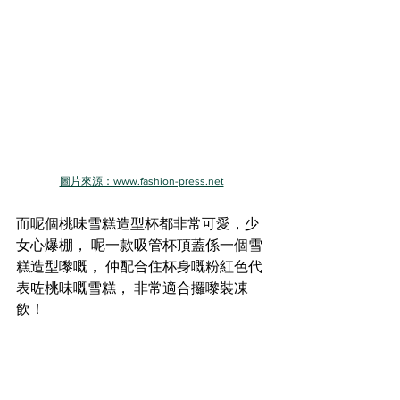
圖片來源：www.fashion-press.net
而呢個桃味雪糕造型杯都非常可愛，少
女心爆棚， 呢一款吸管杯頂蓋係一個雪
糕造型嚟嘅， 仲配合住杯身嘅粉紅色代
表咗桃味嘅雪糕， 非常適合攞嚟裝凍
飲！