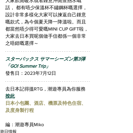
大家飲開暖水或者鍾意沖開查熱水嘅
話， 都有唔少保溫杯不鏽鋼杯嘅選擇， 
設計非常多樣化大家可以揀返自己鍾意
嘅款式，為今個夏天降一降溫啦。而且
都當然唔少得可愛嘅MINI CUP GIFT啦， 
大家去日本買呢個做手信都係一個非常
之唔錯嘅選擇～
スターバックス サマーシーズン第3弾
「GO! Summer Trip」
發售日：2023年7月12日
去日本記得搵RTG，潮遊專員為你服務 
按此
日本小包團、酒店、機票及特色住宿、
及度身製行程
編：潮遊專員Miko
遊日情報