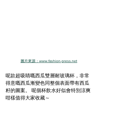
圖片來源：www.fashion-press.net
呢款超吸睛嘅西瓜雙層耐玻璃杯，非常
得意嘅西瓜漸變色同整個表面帶有西瓜
籽的圖案。 呢個杯飲水好似會特別涼爽
咁樣值得大家收藏～