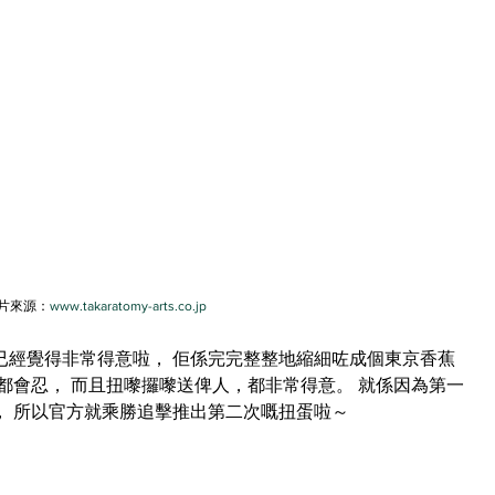
片來源：
www.takaratomy-arts.co.jp
已經覺得非常得意啦， 佢係完完整整地縮細咗成個東京香蕉
都會忍， 而且扭嚟攞嚟送俾人，都非常得意。 就係因為第一
， 所以官方就乘勝追擊推出第二次嘅扭蛋啦～