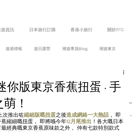
旅遊資訊
日本旅行訂購
香港小旅行
關於RTG
遊港情報
遊日露營
潮遊專員Blog
潮遊東京
遊福岡
潮遊北海道
潮遊鹿兒島
潮遊京都
迷你版東京香蕉扭蛋 · 手
遊愛知
潮遊新潟
潮遊山梨
潮遊奈良
潮遊宮崎
之萌！
 上次推出咗
縮細版嘅扭蛋
之後
造
成
網絡
一
大熱話
， 即
熊本
潮遊石川
潮遊佐賀
日本飲食情報
生活
蕉縮細嘅扭蛋， 即將喺今年
12月尾推出
！各大嘅日本
最經典嘅東京香蕉原味款之外， 仲有七款特別款式