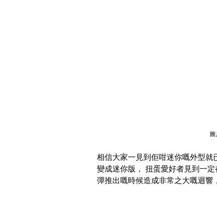
圖
相信大家一見到佢咁迷你嘅外型就
變成迷你版， 扭蛋愛好者見到一定
彈推出嘅時候造成非常之大嘅迴響