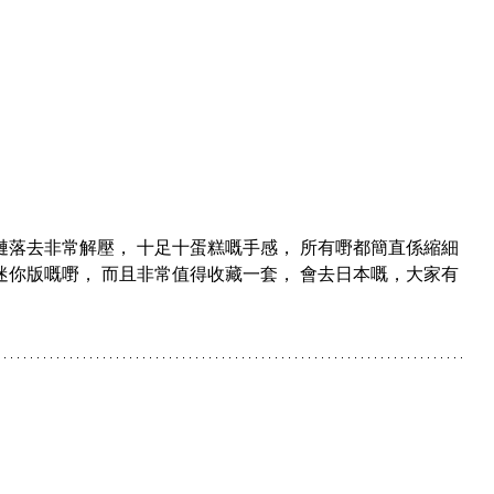
落去非常解壓， 十足十蛋糕嘅手感， 所有嘢都簡直係縮細
你版嘅嘢， 而且非常值得收藏一套， 會去日本嘅，大家有