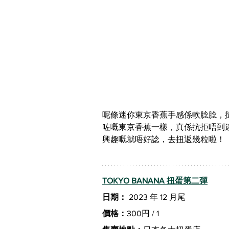
呢條迷你東京香蕉手感係軟腍腍，摙
咗嘅東京香蕉一樣，真係抗拒唔到迷
興趣嘅就唔好諗，去扭返幾粒啦！
TOKYO BANANA 扭蛋第二彈
日期：
 2023 年 12 月尾
價格：
300円 / 1