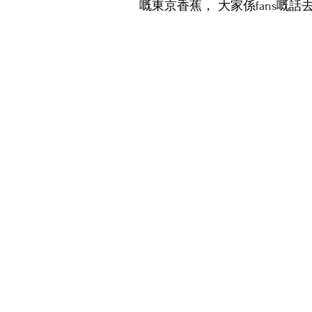
嘅東京香蕉， 大家係fans嘅
日本便利店快訊
時尚
日