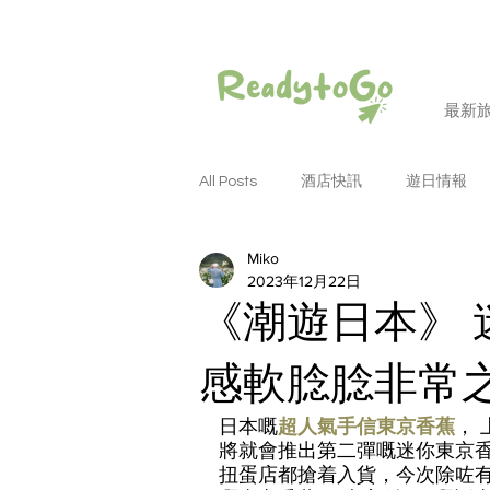
最新
All Posts
酒店快訊
遊日情報
Miko
潮遊和歌山
潮遊大阪
潮
2023年12月22日
《潮遊日本》 
潮遊名古屋
潮遊德島
潮
感軟腍腍非常
日本嘅
超人氣手信東京香蕉
，
潮遊四國
潮遊岡山
潮遊
將就會推出第二彈嘅迷你東京香
扭蛋店都搶着入貨，今次除咗有