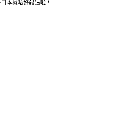
話去日本就唔好錯過啦！
本血拼之選
潮遊首爾