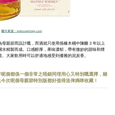
圖片來源：matsuiwhisky.com
母親節而設計嘅，而酒就只使用係橡木桶中陳釀 3 年以上
層水精製而成。口感醇厚，果味濃郁，帶有微妙的甜味和煙
用時可以舒適地感受到優雅的泥炭香。                   
仔呢個都係一個非常之唔錯同埋用心又特別嘅選擇，雖
以今次呢個母親節特別版都好值得送俾媽咪收藏！