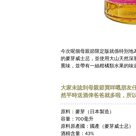
今次呢個母親節限定版就係特別地為
的麥芽威士忌，並使用大山天然深
熏味，並帶有一絲柑橘類水果的味道。大家飲
大家未諗到母親節買咩嘅朋友
然平時送酒俾爸爸就多啦，所
原料：麥芽（日本製造）
容量：700毫升
原料原產國：國產（麥芽威士忌）
酒精含量：43%