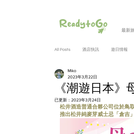
最新
All Posts
酒店快訊
遊日情報
Miko
潮遊和歌山
潮遊大阪
潮
2023年3月22日
《潮遊日本》母親
潮遊名古屋
潮遊德島
潮
已更新：
2023年3月24日
松井酒造普通合夥公司位於鳥取縣倉
推出松井純麥芽威士忌「倉吉
潮遊四國
潮遊岡山
潮遊