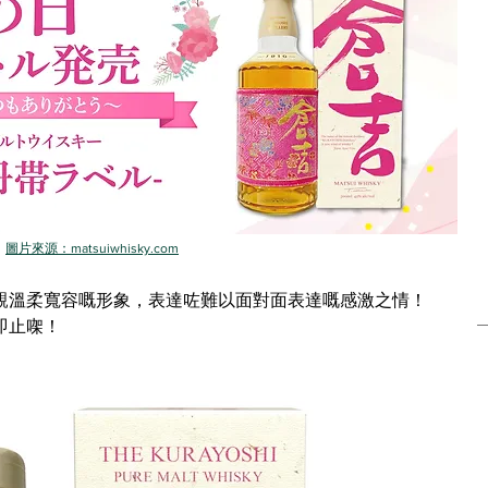
本血拼之選
潮遊首爾
圖片來源：matsuiwhisky.com
親溫柔寬容嘅形象，表達咗難以面對面表達嘅感激之情！
即止㗎！