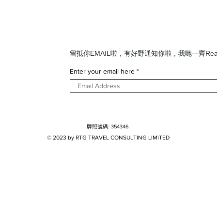
· 高
利 · 聯乘推出限時商品 · 超人氣布丁
價
新口味
​留抵你EMAIL啦，有好野通知你啦，我哋一齊Read
Enter your email here
牌照號碼: 354346
© 2023 by R
TG TRAVEL CONSULTING LIMITED