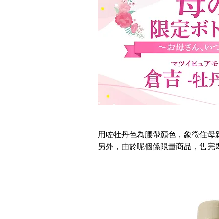
日本便利店快訊
時尚
日
用咗牡丹色為腰帶顏色，象徵住母
另外，由於呢個係限量商品，售完