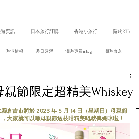
旅遊資訊
日本旅行訂購
香港小旅行
關於RTG
遊港情報
遊日露營
潮遊專員Blog
潮遊東京
遊福岡
潮遊北海道
潮遊鹿兒島
潮遊京都
節限定超精美Whiskey
遊愛知
潮遊新潟
潮遊山梨
潮遊奈良
潮遊宮崎
吉市將於 2023 年 5 月 14 日（星期日）母親節
」，大家就可以喺母親節送枝咁精美嘅就俾媽咪啦！
熊本
潮遊石川
潮遊佐賀
日本飲食情報
生活