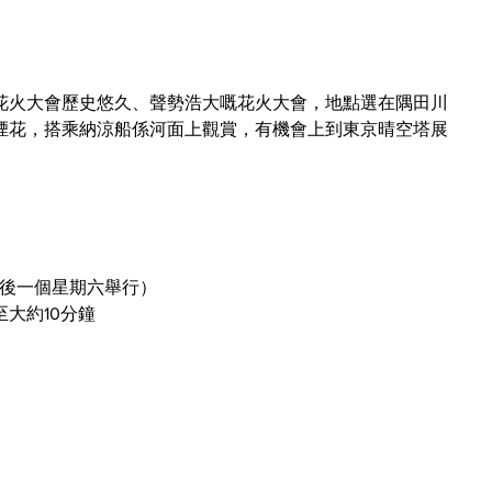
花火大會歷史悠久、聲勢浩大嘅花火大會，地點選在隅田川
煙花，搭乘納涼船係河面上觀賞，有機會上到東京晴空塔展
月最後一個星期六舉行）
大約10分鐘