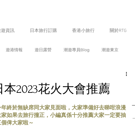
旅遊資訊
日本旅行訂購
香港小旅行
關於RTG
遊港情報
遊日露營
潮遊專員Blog
潮遊東京
遊福岡
潮遊北海道
潮遊鹿兒島
潮遊京都
本2023花火大會推薦
遊愛知
潮遊新潟
潮遊山梨
潮遊奈良
潮遊宮崎
今年終於無缺席同大家見面啦，大家準備好去睇咁浪漫
大家如果去旅行撞正，小編真係十分推薦大家一定要抽
三個俾大家啦～
熊本
潮遊石川
潮遊佐賀
日本飲食情報
生活