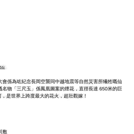
56/
大會係為咗紀念長岡空襲同中越地震等自然災害所犧牲嘅仙
名物「三尺玉」係鳳凰圖案的煙花，直徑長達 650米的巨
no河，是世界上跨度最大的花火，超壯觀嫁！
川敷