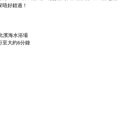
家唔好錯過！
由比濱海水浴場
行至大約6分鐘