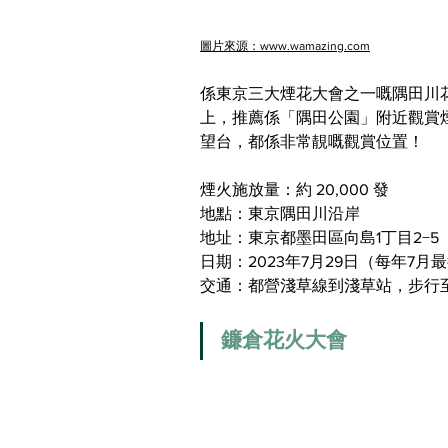
圖片來源：www.wamazing.com
係東京三大煙花大會之一嘅隅田川
上，推薦係「隅田公園」附近觀賞
望台，都係非常靚嘅觀賞位置！
煙火施放量：約 20,000 發
地點：東京隅田川沿岸
地址：東京都墨田區向島1丁目2−5
日期：2023年7月29日（每年7
交通：都營淺草線到淺草站，步行至
鐮倉花火大會