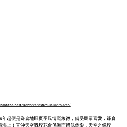
/the-best-fireworks-festival-in-kanto-area/
49年起便是鎌倉地區夏季風情嘅象徵，備受民眾喜愛，鐮倉
係海上！直沖天空嘅煙花會係海面留低倒影，天空之鏡煙