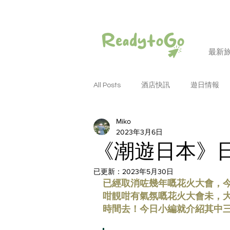
最新
All Posts
酒店快訊
遊日情報
Miko
潮遊和歌山
潮遊大阪
潮
2023年3月6日
《潮遊日本》日
潮遊名古屋
潮遊德島
潮
已更新：
2023年5月30日
已經取消咗幾年嘅花火大會，
咁靚咁有氣氛嘅花火大會未，
時間去！今日小編就介紹其中
潮遊四國
潮遊岡山
潮遊