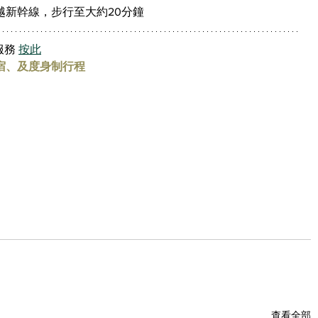
上越新幹線，步行至大約20分鐘
務 
按此
宿、及度身制行程
查看全部