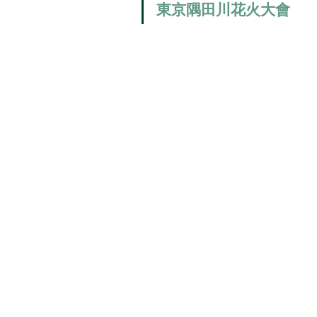
東京隅田川花火大會
日本便利店快訊
時尚
日