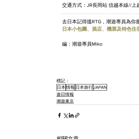
交通方式：JR長岡站 信越本線//
去日本記得搵RTG，潮遊專員為你服
日本小包團、酒店、機票及特色住
編：潮遊專員Miko
標記：
日本
情報
日本旅行
JAPAN
遊日情報
潮遊東京
相關文章