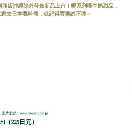
便利商店沖繩除外發售新品上市！呢系列嘅牛奶甜品， 
本血拼之選
潮遊首爾
大家去日本嘅時候，就記得買嚟試吓啦～
圖片來源：www.lawson.co.jp
occhi（225日元） 