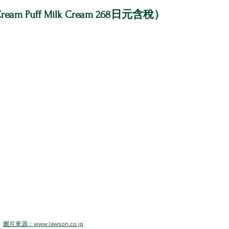
et Cream Puff Milk Cream 268日元含稅）
圖片來源：www.lawson.co.jp