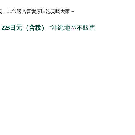
芙，非常適合喜愛原味泡芙嘅大家～
大福 225日元（含稅）
 *沖繩地區不販售