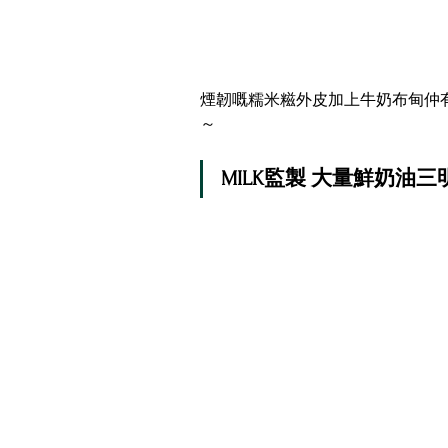
煙韌嘅糯米糍外皮加上牛奶布甸仲
～
MILK監製 大量鮮奶油三