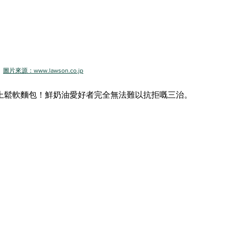
圖片來源：www.lawson.co.jp
上鬆軟麵包！鮮奶油愛好者完全無法難以抗拒嘅三治。