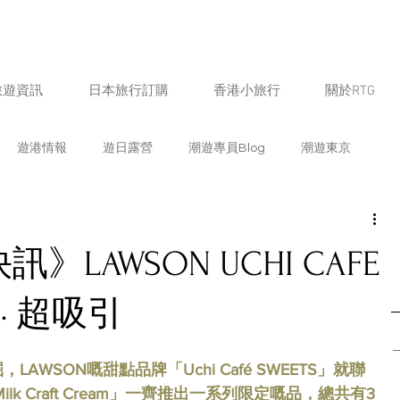
旅遊資訊
日本旅行訂購
香港小旅行
關於RTG
遊港情報
遊日露營
潮遊專員Blog
潮遊東京
遊福岡
潮遊北海道
潮遊鹿兒島
潮遊京都
LAWSON UCHI CAFE
遊愛知
潮遊新潟
潮遊山梨
潮遊奈良
潮遊宮崎
· 超吸引
熊本
潮遊石川
潮遊佐賀
日本飲食情報
生活
WSON嘅甜點品牌「Uchi Café SWEETS」就聯
k Craft Cream」一齊推出一系列限定嘅品，總共有3