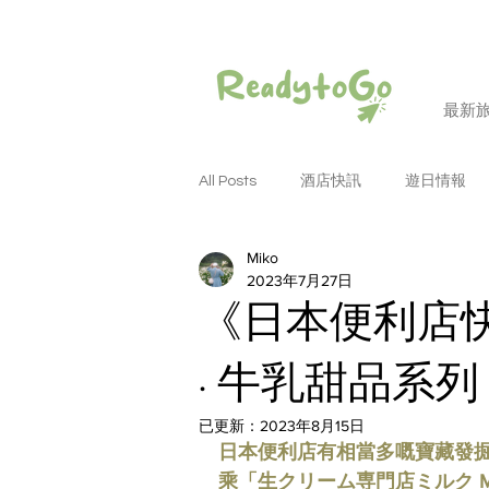
最新
All Posts
酒店快訊
遊日情報
Miko
潮遊和歌山
潮遊大阪
潮
2023年7月27日
《日本便利店快訊》
潮遊名古屋
潮遊德島
潮
· 牛乳甜品系列 
已更新：
2023年8月15日
潮遊四國
潮遊岡山
潮遊
日本便利店有相當多嘅寶藏發掘，LA
乘「生クリーム専門店ミルク Mil