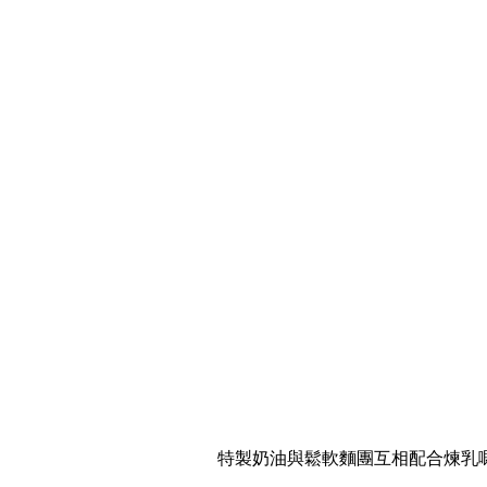
特製奶油與鬆軟麵團互相配合煉乳