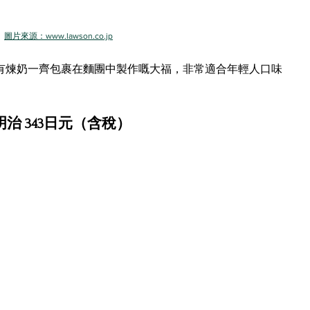
圖片來源：www.lawson.co.jp
有煉奶一齊包裹在麵團中製作嘅大福，非常適合年輕人口味
明治 343日元（含稅）