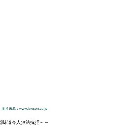
圖片來源：www.lawson.co.jp
嘅味道令人無法抗拒～～