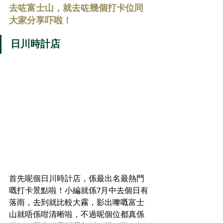
去咗富士山，就去咗幾個打卡位同
大家分享吓啦！
日川時計店
首先呢個日川時計店，係最出名最熱門
嘅打卡景點啦！小編就係7月中去個日有
落雨，去到就比較大霧，影出嚟嘅富士
山就唔係咁清晰啦，不過呢個位都真係