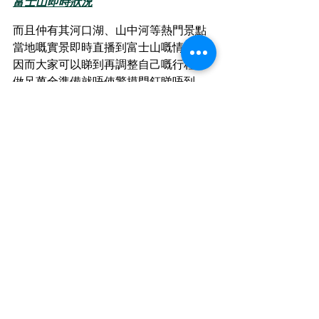
富士山即時狀況
而且仲有其河口湖、山中河等熱門景點
當地嘅實景即時直播到富士山嘅情況， 
因而大家可以睇到再調整自己嘅行程， 
做足萬全準備就唔使驚摸門釘睇唔到
啦！
Fujisan Watcher 網站：
（
https://www.yamanashi-
kankou.jp/fujisanwatcher/tc/live/index.h
tml
 ）
大家有興趣嘅話，就可以參考吓我哋去
打卡嘅地點， 今次我哋嘅行程比較緊
迫，仲有好多富士山打卡熱點都未去
到， 等下次仲有機會去富士山嘅話，一
定會再介紹俾大家！
去日本記得搵RTG，潮遊專員為你服務 