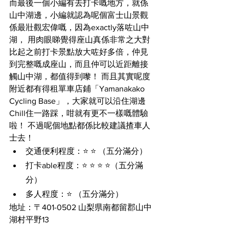
而最後一個小編有去打卡嘅地方，就係
山中湖邊，小編就認為呢個富士山景觀
係最壯觀宏偉嘅，因為exactly落咗山中
湖， 用肉眼睇覺得座山真係非常之大對
比起之前打卡景點放大咗好多倍，仲見
到完整嘅成座山，而且仲可以近距離接
觸山中湖，都值得到嚟！ 而且其實呢度
附近都有得租單車店鋪「Yamanakako 
Cycling Base」，大家就可以沿住湖邊
Chill住一路踩，咁就有更不一樣嘅體驗
啦！ 不過呢個地點都係比較建議揸車人
士去！
交通便利程度：⭐️ ⭐️ （五分滿分）
打卡able程度：⭐️ ⭐️ ⭐️ ⭐️（五分滿
分）
多人程度：⭐️ （五分滿分）
地址：〒401-0502 山梨県南都留郡山中
湖村平野13