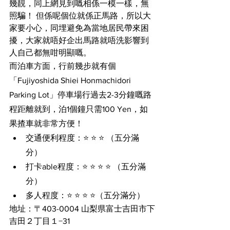
幾靚，同上網見到嘅相係一模一樣，無
照騙！ 但係呢個位就係正馬路，所以大
家要小心，同埋避免為當地居民帶來困
擾，大家就唔好企出馬路就唔洗影響到
人自己都無咁明顯嘅。
而泊車方面，行前幾步就有個
「Fujiyoshida Shiei Honmachidori 
Parking Lot」停車場行過去2-3分鐘嘅路
程距離就到，泊1個鐘只需100 Yen，如
果揸車就非常方便！
交通便利程度：⭐️ ⭐️ ⭐️ （五分滿
分）
打卡able程度：⭐️ ⭐️ ⭐️ ⭐️ （五分滿
分）
多人程度：⭐️ ⭐️ ⭐️ ⭐️（五分滿分）
地址：〒403-0004 山梨県富士吉田市下
吉田２丁目１−31