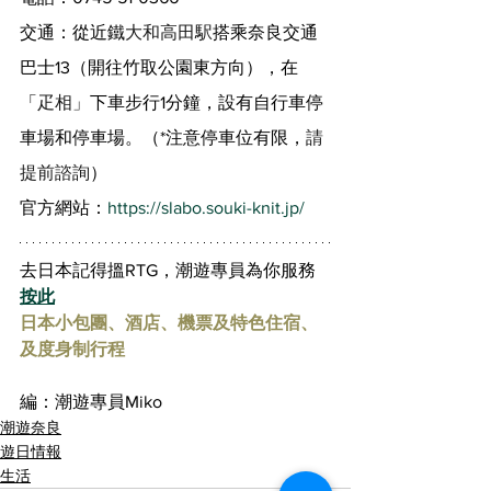
交通：從近鐵
大和高田駅
搭乘奈良交通
巴士13（開往竹取公園東方向），在
「
疋相」
下車步行1分鐘，設有自行車停
車場和停車場。（*注意停車位有限，
請
提前諮詢
）
官方網站：
https://slabo.souki-knit.jp/
去日本記得搵RTG，潮遊專員為你服務 
按此
日本小包團、酒店、機票及特色住宿、
及度身制行程
編：潮遊專員Miko
潮遊奈良
遊日情報
生活