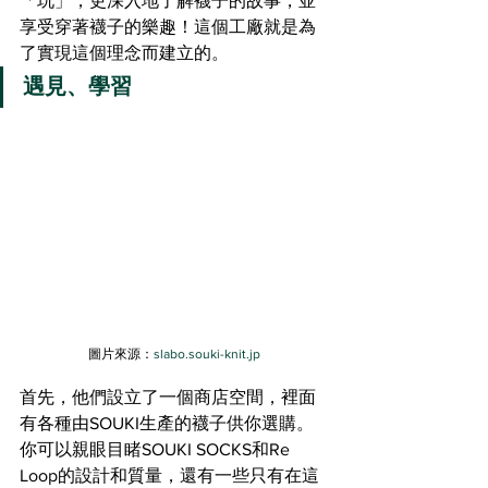
「玩」，更深入地了解襪子的故事，並
享受穿著襪子的樂趣！這個工廠就是為
了實現這個理念而建立的。
遇見、
學習
圖片來源：
slabo.souki-knit.jp
首先，他們設立了一個商店空間，裡面
有各種由SOUKI生產的襪子供你選購。
你可以親眼目睹SOUKI SOCKS和Re 
Loop的設計和質量，還有一些只有在這