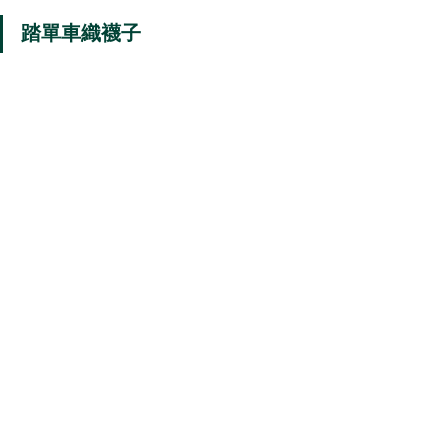
踏單車織襪子