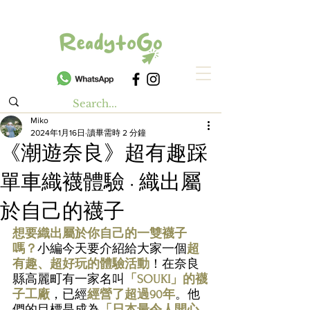
Miko
2024年1月16日
讀畢需時 2 分鐘
《潮遊奈良》超有趣踩
單車織襪體驗 · 織出屬
於自己的襪子
想要織出屬於你自己的一雙襪子
嗎？
小編今天要介紹給大家一個
超
有趣、超好玩的體驗活動
！在奈良
縣高麗町有一家名叫
「SOUKI」的襪
子工廠
，已經
經營了超過90年
。他
們的目標是成為
「日本最令人開心