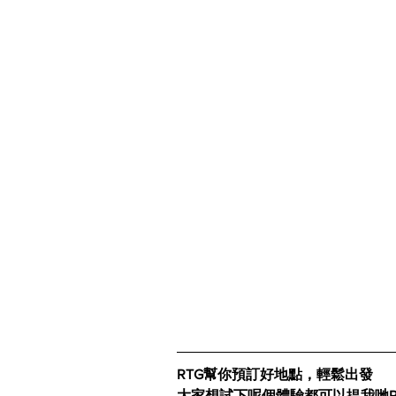
RTG幫你預訂好地點，輕鬆出發
大家想試下呢個體驗都可以揾我哋R