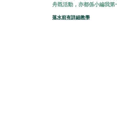
舟既活動，亦都係小編我第
日本便利店快訊
時尚
日
落水前有詳細教學