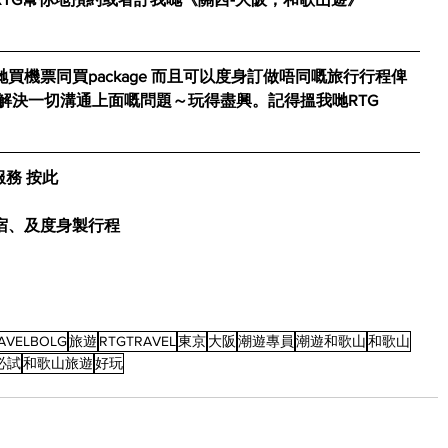
機票同買package 而且可以度身訂做唔同嘅旅行行程俾
解決一切溝通上面嘅問題～玩得盡興。記得搵我哋RTG 
務 按此
宿、及度身製行程
AVELBOLG
旅遊
RTGTRAVEL
東京
大阪
潮遊專員
潮遊和歌山
和歌山
必試
和歌山旅遊
好玩