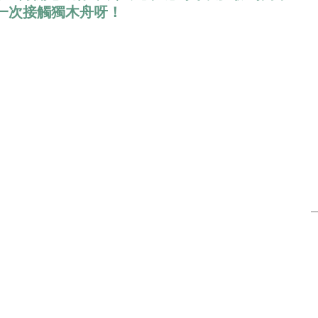
一次接觸獨木舟呀！
本血拼之選
潮遊首爾