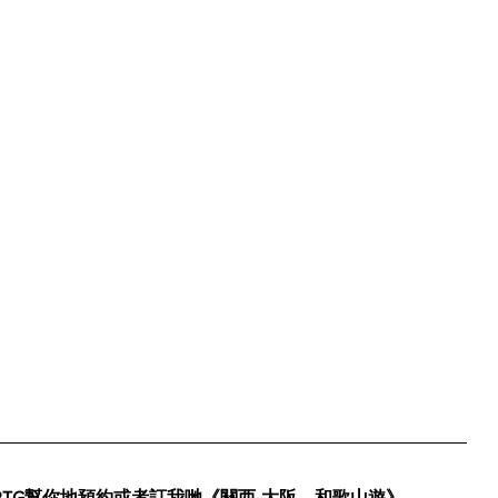
TG幫你地預約或者訂我哋《關西-大阪，和歌山遊》