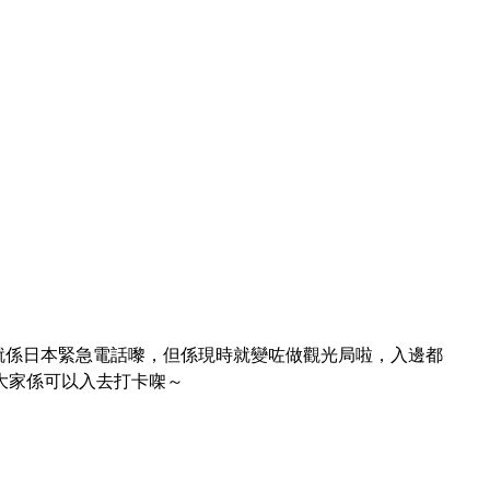
而110就係日本緊急電話嚟，但係現時就變咗做觀光局啦，入邊都
大家係可以入去打卡㗎～