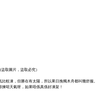
勿擅自盜取圖片，盜取必究）
氣比較凍，但勝在有太陽，所以果日挽獨木舟都叫幾舒服。
得揀啱天氣呀，如果唔係真係好凍架！