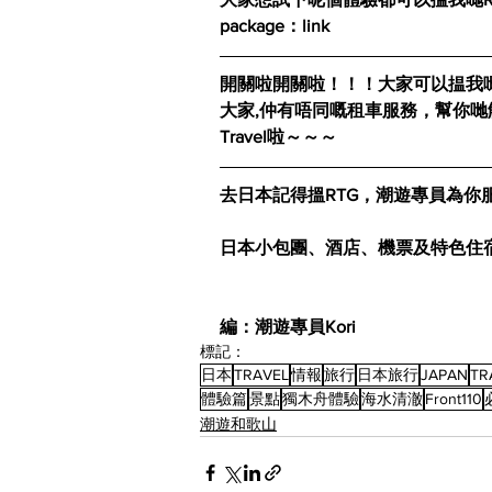
package：link
開關啦開關啦！！！大家可以揾我哋買
大家,仲有唔同嘅租車服務，幫你哋
Travel啦～～～
去日本記得搵RTG，潮遊專員為你服
日本小包團、酒店、機票及特色住
編：潮遊專員Kori
標記：
日本
TRAVEL
情報
旅行
日本旅行
JAPAN
TR
體驗篇
景點
獨木舟體驗
海水清澈
Front110
潮遊和歌山