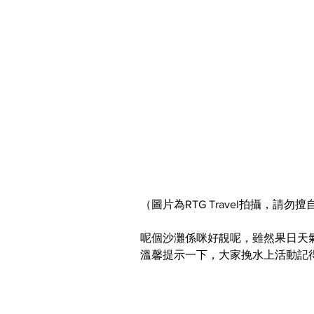
（圖片為RTG Travel拍攝，請
呢個沙灘係咪好靚呢，雖然果日天
溫馨提示一下，大家挽水上活動記