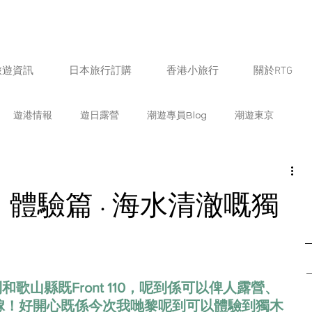
旅遊資訊
日本旅行訂購
香港小旅行
關於RTG
遊港情報
遊日露營
潮遊專員Blog
潮遊東京
遊福岡
潮遊北海道
潮遊鹿兒島
潮遊京都
體驗篇 · 海水清澈嘅獨
遊愛知
潮遊新潟
潮遊山梨
潮遊奈良
潮遊宮崎
熊本
潮遊石川
潮遊佐賀
日本飲食情報
生活
歌山縣既Front 110，呢到係可以俾人露營、
黎嫁！好開心既係今次我哋黎呢到可以體驗到獨木