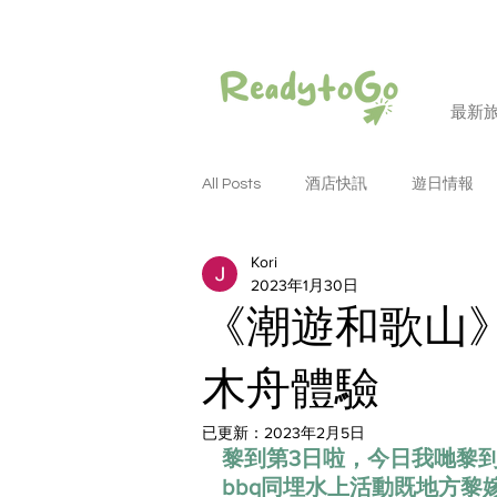
最新
All Posts
酒店快訊
遊日情報
Kori
潮遊和歌山
潮遊大阪
潮
2023年1月30日
《潮遊和歌山》
潮遊名古屋
潮遊德島
潮
木舟體驗
已更新：
2023年2月5日
潮遊四國
潮遊岡山
潮遊
黎到第3日啦，今日我哋黎到和
bbq同埋水上活動既地方