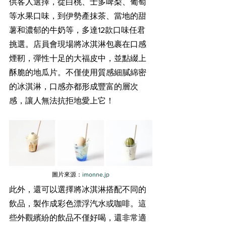
供客人選擇，從白桃、士多啤梨、葡萄
等水果口味，到伊勢產抹茶、當地的甜
薯和濃郁的牛奶等，多達12款口味任君
挑選。店員會現場將冰淇淋包裹在口感
煙靭，彈性十足的大福皮中，並點綴上
酥脆的地瓜片。不僅使用質感細膩綿密
的冰淇淋，口感亦都形成豐富的層次
感，讓人無法抗拒地愛上它！
圖片來源：
imonne.jp
此外，還可以選擇將冰淇淋搭配不同的
飲品，製作成彩色漂浮汽水或咖啡。這
些外觀繽紛的飲品不僅好喝，還非常適