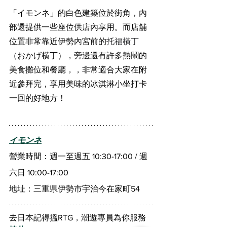
「イモンネ」的白色建築位於街角，內
部還提供一些座位供店內享用。而店舖
位置非常靠近伊勢內宮前的
托福橫丁 
（
おかげ横丁），旁邊還有許多熱鬧的
美食攤位和餐廳，，非常適合大家在附
近參拜完，享用美味的冰淇淋小坐打卡
一回的好地方！
イモンネ
營業時間：週一至週五 10:30-17:00 / 週
六日 10:00-17:00
地址：三重県伊勢市宇治今在家町54
去日本記得搵RTG，潮遊專員為你服務 