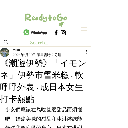
Miko
2024年1月30日
讀畢需時 2 分鐘
《潮遊伊勢》「イモン
ネ」伊勢市雪米糍 · 軟
呼呼外表 · 成日本女生
打卡熱點
少女們應該在為吃甚麼甜品而煩惱
吧，始終美味的甜品和冰淇淋總能