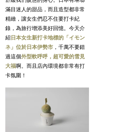
舒緩我們疲憊的身心。日本有琳瑯
滿目迷人的甜品，而且造型都非常
精緻，讓女生們忍不住要打卡紀
錄，為旅行增添美好回憶。今天介
紹
日本女生新打卡地標的「イモン
ネ」位於日本伊勢市
，千萬不要錯
過這個
外型軟呼呼，超可愛的雪見
大福
啊。而且店內環境都非常有打
卡氛圍！