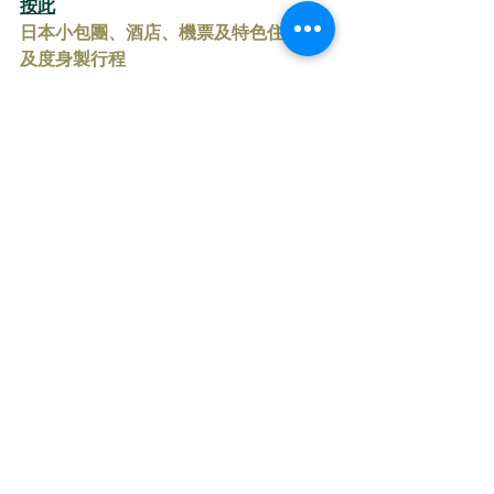
按此
日本小包團、酒店、機票及特色住宿、
及度身製行程
編：潮遊專員Miko
潮遊伊勢
日本飲食情報
生活
查看全部
最新文章