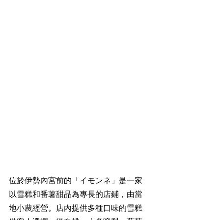
位於伊勢內宮前的「イモンネ」是一家
以雪糕和番薯甜品為專長的店鋪，由當
地小農經營。店內提供多種口味的雪糕