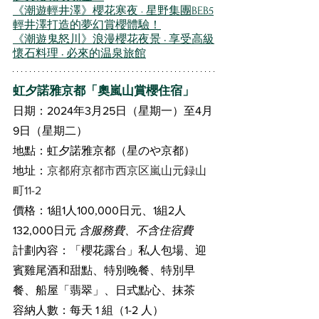
《潮遊輕井澤》櫻花寒夜 · 星野集團BEB5
輕井澤打造的夢幻賞櫻體驗！
《潮遊鬼怒川》浪漫櫻花夜景 • 享受高級
懷石料理 • 必來的温泉旅館
虹夕諾雅京都「奧嵐山賞櫻住宿」
日期：2024年3月25日（星期一）至4月
9日（星期二）
地點：虹夕諾雅京都（星のや京都）
地址：
京都府京都市⻄京区嵐山元録山
町11-2
價格：1組1人100,000日元、1組2人
132,000日元 
含服務費、不含住宿費
計劃內容：「櫻花露台」私人包場、迎
賓雞尾酒和甜點、特別晚餐、特別早
餐、船屋「翡翠」、日式點心、抹茶 
容納人數：每天 1 組（1-2 人）