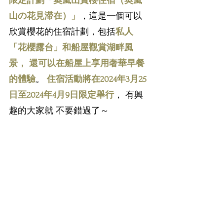
限定計劃「奧嵐山賞櫻住宿（奥嵐
山の花見滞在）」
，這是一個可以
欣賞櫻花的住宿計劃，包括
私人
「花櫻露台」和船屋觀賞湖畔風
景， 還可以在船屋上享用奢華早餐
的體驗
。 
住宿活動將在2024年3月25
日至2024年4月9日限定舉行
， 有興
趣的大家就 不要錯過了～