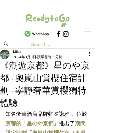
Miko
2024年3月8日
讀畢需時 3 分鐘
《潮遊京都》星のや京
都 · 奧嵐山賞櫻住宿計
劃 · 寧靜奢華賞櫻獨特
體驗
知名奢華酒店品牌虹夕諾雅， 位於
京都的「星のや京都」
推出了
期間