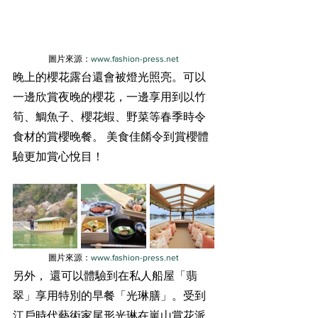
圖片來源：
www.fashion-press.net
晚上的櫻花露台還會被燈光照亮。可以
一邊欣賞夜晚的櫻花，一邊享用到以竹
筍、鯛魚子、櫻花蝦、野菜等春季時令
食材的賞櫻晚餐。 美食佳餚令到賞櫻體
驗更加賞心悅目！
圖片來源：
www.fashion-press.net
另外， 還可以體驗到在
私人船屋「翡
翠」享用特別的早餐
「光琳膳」
。受到
江戶時代藝術家
尾形
光琳在嵐山賞花派