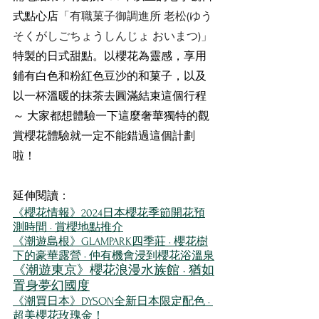
式點心店
「有職菓子御調進所 老松(ゆう
そくがしごちょうしんじょ おいまつ)」
特製的日式甜點。以櫻花為靈感，享用
鋪有白色和粉紅色豆沙的和菓子，以及
以一杯溫暖的抹茶去圓滿結束這個行程
～ 大家都想體驗一下這麼奢華獨特的觀
賞櫻花體驗就一定不能錯過這個計劃
啦！
延伸閱讀：
《櫻花情報》2024日本櫻花季節開花預
測時間 · 賞櫻地點推介
《潮遊島根》GLAMPARK四季莊 · 櫻花樹
下的豪華露營 · 仲有機會浸到櫻花浴溫泉
《潮遊東京》櫻花浪漫水族館 · 猶如
置身夢幻國度
《潮買日本》DYSON全新日本限定配色 · 
超美櫻花玫瑰金！