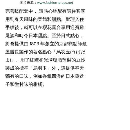
圖片來源：
www.fashion-press.net
完善嘅配套中， 還貼心地配有讓住客享
用到春天風味的菜餚和甜點。辦理入住
手續後，就可以在櫻花露台享用迎賓雞
尾酒和時令日本甜點。至於日式點心， 
將會提供由 1803 年創立的京都糕點師龜
屋吉長製作的著名
點心
「烏羽玉(うばだ
ま)」
。用了紅糖和光澤瓊脂熬製的豆沙
製成的標準「
烏羽玉
」外，還提供春天
獨有的口味，例如香氣四溢的日本覆盆
子和微甘味的柑橘。