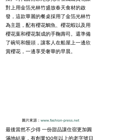
對上用金箔光林竹
盛放春天食材的啟
發，這款華麗的餐桌採用了金箔光林竹
為主題，配有櫻花鯛魚、櫻花蝦以及用
櫻花葉和櫻花製成的手鞠壽司。還準備
了碗筍和饅頭，讓客人在船屋上一邊欣
賞櫻花，一邊享受奢華的早晨。
 圖片來源：
www.fashion-press.net
最後當然不少得 一份甜品讓住宿更加圓
滿地結束，有創業100年以上的老字號日