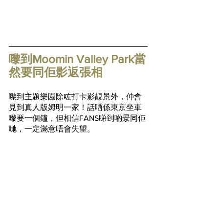
嚟到Moomin Valley Park當
然要同佢影返張相
嚟到主題樂園除咗打卡影靚景外，仲會
見到真人版姆明一家！話哂係東京坐車
嚟要一個鐘，但相信FANS睇到啲景同佢
哋，一定滿意唔會失望。