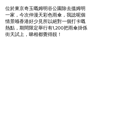
位於東京奇玉嘅姆明谷公園除去搵姆明
一家，今次仲漫天彩色雨傘，我諗呢個
情景喺香港好少見所以絕對一個打卡嘅
熱點，期間限定舉行有1,200把雨傘掛係
街天試上，睇相都覺得靚！