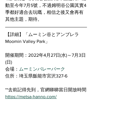
動至今年7月5號，不過姆明谷公園其實4
季都好適合去玩嘅，相信之後又會再有
其他主題，期待。
【詳細】「ムーミン谷とアンブレラ 
Moomin Valley Park」
開催期間：2022年4月27日(水)～7月3日
(日)
会場：
ムーミンバレーパーク
住所：埼玉県飯能市宮沢327‐6
**去前記得先到，官網睇睇當日開放時間
https://metsa-hanno.com/