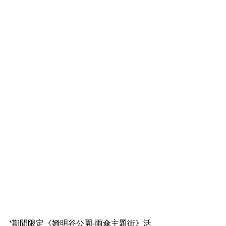
*期間限定《姆明谷公園-雨傘主題街》活