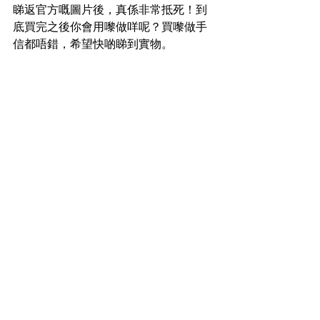
睇返官方嘅圖片後，真係非常抵死！到
底買完之後你會用嚟做咩呢？買嚟做手
信都唔錯，希望快啲睇到實物。