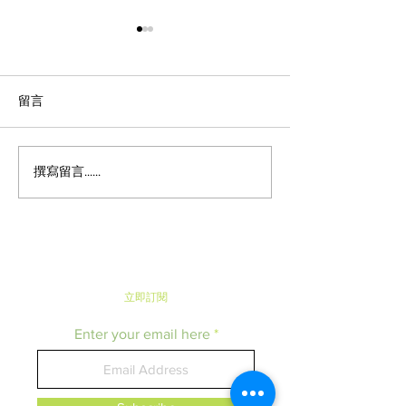
留言
撰寫留言......
《潮遊東京》Pastel表參道
《日本便利店快訊》
x 祇園辻利 · 聯乘推出限時
Mart推出超可
商品 · 超人氣布丁新口味
奶油車輪餅 · 
紙
立即​訂閱
Enter your email here