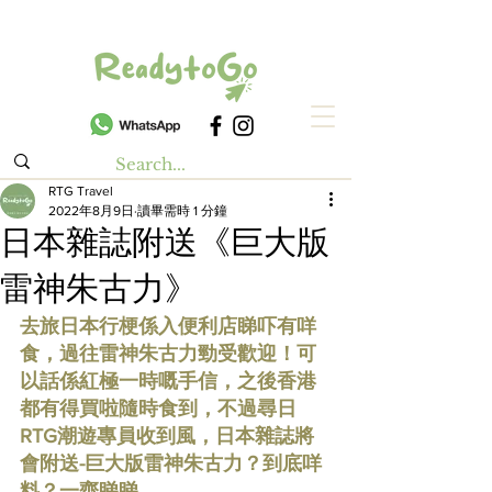
RTG Travel
2022年8月9日
讀畢需時 1 分鐘
日本雜誌附送《巨大版
雷神朱古力》
去旅日本行梗係入便利店睇吓有咩
食，過往雷神朱古力勁受歡迎！可
以話係紅極一時嘅手信，之後香港
都有得買啦隨時食到，不過尋日
RTG潮遊專員收到風，日本雜誌將
會附送-巨大版雷神朱古力？到底咩
料？一齊睇睇