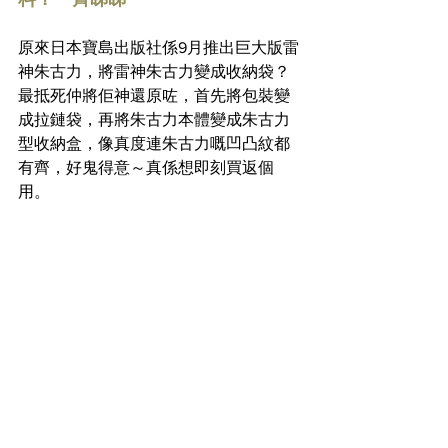
原來日本寶島出版社係9月推出巨大版雷
神朱古力，將雷神朱古力變成收納袋？
最抵死仲將佢神還原咗，首先將包裝變
成拉鏈袋，再將朱古力本體變成朱古力
型收納盒，像真度連朱古力嘅凹凸紋都
有齊，好鬼得意～真係想即刻買返個
用。