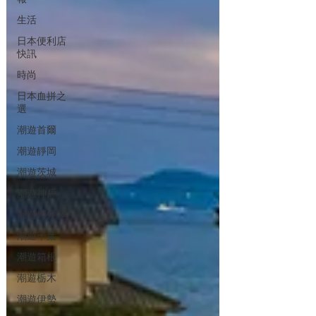
生活
日本便利店
快訊
時尚
日本血拼之
選
潮遊首爾
潮遊靜岡
潮遊茨城
潮遊神戶
潮遊輕井澤
潮遊千葉
潮遊箱根
潮遊栃木
潮遊伊勢