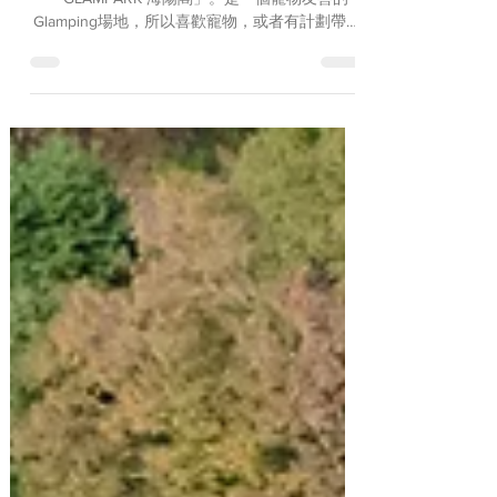
這次就介紹位於愛知縣三河海陽閣酒店的
「GLAMPARK 海陽閣」。是一個寵物友善的
Glamping場地，所以喜歡寵物，或者有計劃帶寵
物旅行的話這裡是不二之選！在這裡大家可以享
受豐盛的燒烤、桑拿、溫泉等，奢華地度過一整
天非凡的體驗。而且還會介紹周邊值得一去的景
點！現在RTG還...