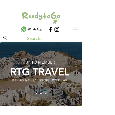
JNTO MEMBER
RTG TRAVEL
和歌山觀光合作~推介！露營場地・露營車・酒店