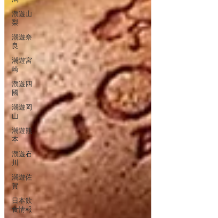
潮遊山
梨
潮遊奈
良
潮遊宮
崎
潮遊四
國
潮遊岡
山
潮遊熊
本
潮遊石
川
潮遊佐
賀
日本飲
食情報