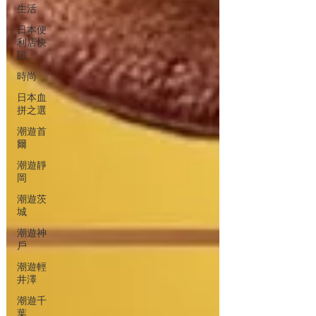
生活
日本便
利店快
訊
時尚
日本血
拼之選
潮遊首
爾
潮遊靜
岡
潮遊茨
城
潮遊神
戶
潮遊輕
井澤
潮遊千
葉