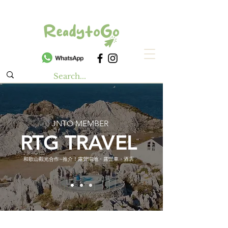
JNTO MEMBER
RTG TRAVEL
和歌山觀光合作~推介！露營場地・露營車・酒店