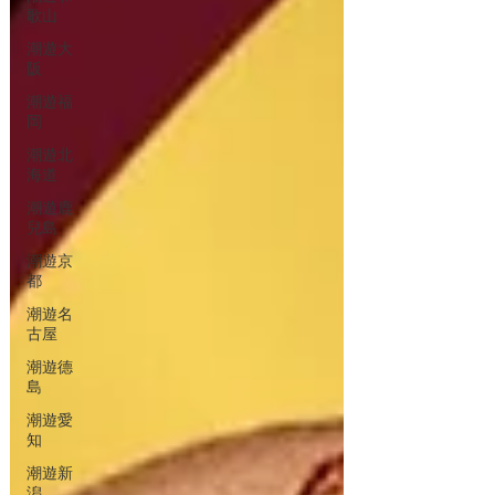
歌山
潮遊大
阪
潮遊福
岡
潮遊北
海道
潮遊鹿
兒島
潮遊京
都
潮遊名
古屋
潮遊德
島
潮遊愛
知
潮遊新
潟