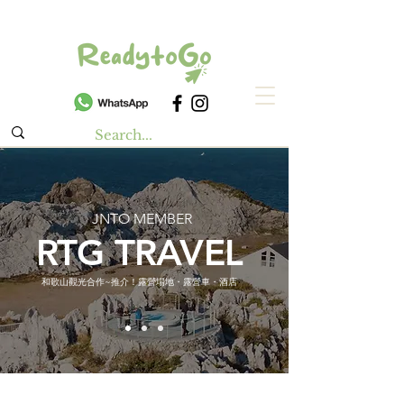
JNTO MEMBER
RTG TRAVEL
和歌山觀光合作~推介！露營場地・露營車・酒店